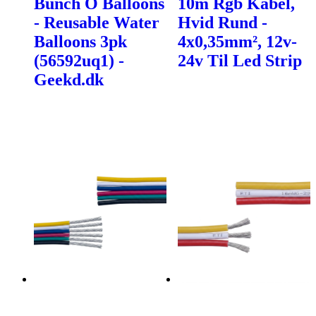
Bunch O Balloons
10m Rgb Kabel,
- Reusable Water
Hvid Rund -
Balloons 3pk
4x0,35mm², 12v-
(56592uq1) -
24v Til Led Strip
Geekd.dk